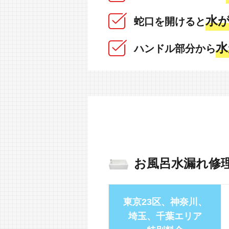
水が
蛇口を開けると
水
ハンドル部分から
お風呂水漏れ修
東京23区、神奈川、
埼玉、千葉エリア