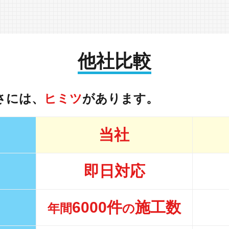
他社比較
さには、
ヒミツ
があります。
当社
即日対応
6000件
施工数
年間
の