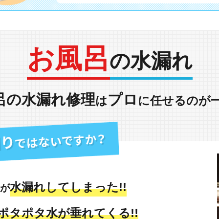
お風呂
の水漏れ
呂の水漏れ修理
プロ
は
に任せるのが
水漏れしてしまった!!
が
ポタポタ水が垂れてくる!!