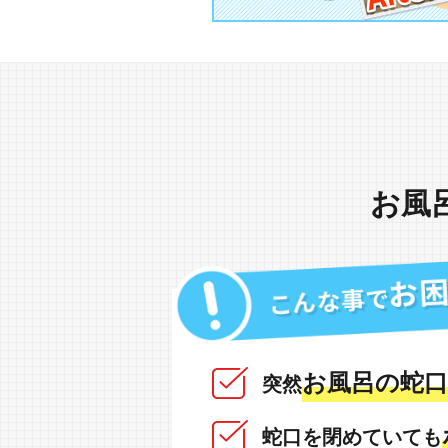
お風
お風呂の蛇口
突然
蛇口を閉めていても