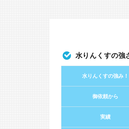
水りんくすの強
水りんくすの強み！
御依頼から
実績