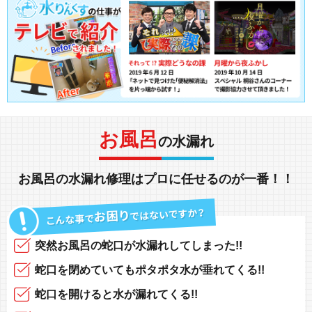
お風呂
の水漏れ
お風呂の水漏れ修理
は
プロ
に任せるのが一番！！
突然
お風呂の蛇口
が
水漏れしてしまった!!
蛇口を閉めていても
ポタポタ水が垂れてくる!!
蛇口を開けると
水が漏れてくる!!