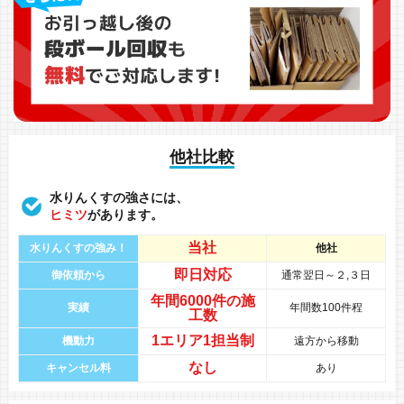
他社比較
水りんくすの強さには、
ヒミツ
があります。
当社
水りんくすの強み！
他社
即日対応
御依頼から
通常翌日～２,３日
年間
6000件
の
施
実績
年間数100件程
工数
1エリア1担当制
機動力
遠方から移動
なし
キャンセル料
あり