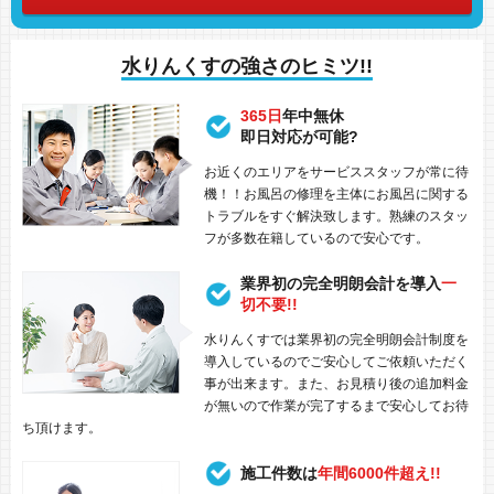
水りんくすの強さのヒミツ!!
365日
年中無休
即日対応が可能?
お近くのエリアをサービススタッフが常に待
機！！お風呂の修理を主体にお風呂に関する
トラブルをすぐ解決致します。熟練のスタッ
フが多数在籍しているので安心です。
業界初の完全明朗会計を導入
一
切不要!!
水りんくすでは業界初の完全明朗会計制度を
導入しているのでご安心してご依頼いただく
事が出来ます。また、お見積り後の追加料金
が無いので作業が完了するまで安心してお待
ち頂けます。
施工件数は
年間6000件超え!!