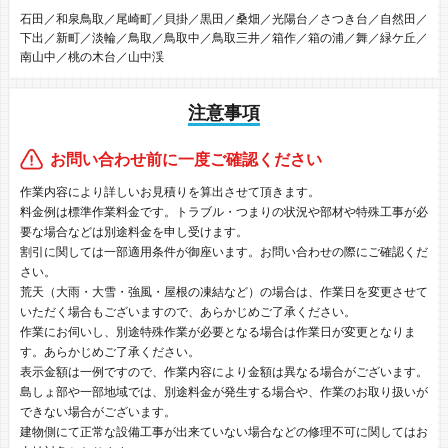
石田／和泉鳥取／尾崎町／貝掛／黒田／桑畑／光陽台／さつき台／自然田／
下出／新町／淡輪／鳥取／鳥取中／鳥取三井／箱作／箱の浦／舞／緑ケ丘／
南山中／桃の木台／山中渓
注意事項
お問い合わせ前に一度ご確認ください
作業内容により詳しいお見積りを算出させて頂きます。
料金例は標準作業料金です。トラブル・つまりの状況や部材や特殊工事が必
要な場合などは別途料金を申し受けます。
割引に関しては一部適用条件が御座います。お問い合わせの際にご確認くだ
さい。
荒天（大雨・大雪・強風・屋根の凍結など）の場合は、作業日を変更させて
いただく場合もございますので、あらかじめご了承ください。
作業にお伺いし、別途特殊作業が必要となる場合は作業日が変更となりま
す。あらかじめご了承ください。
表示金額は一例ですので、作業内容により金額は異なる場合がございます。
島しょ部や一部地域では、別途料金が発生する場合や、作業のお取り扱いが
できない場合がございます。
建物側にて正常な設備工事が出来ていない場合などの修理不可に関してはお