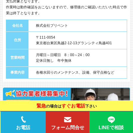
支払対象となります。
作業時は動作確認をおこないますので、修理後のご確認いただいた時点で作
業は終了となります。
会社名
株式会社プリベント
〒111-0054
住所
東京都台東区鳥越2-12-13グランシティ鳥越401
月曜日～日曜日 8：00～24：00
営業時間
定休日無し 年中無休
事業内容
各種水回りのメンテナンス、設備、保守点検など
緊急
すぐお電話
の場合は
下さい
LINEで相談
お電話
フォーム問合せ