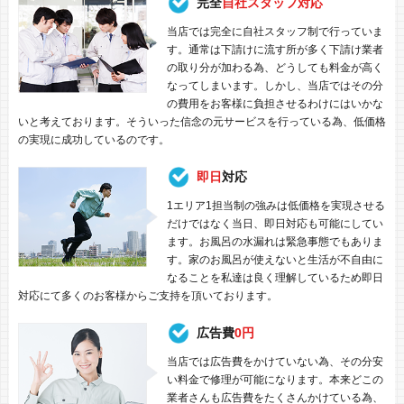
完全
自社スタッフ対応
当店では完全に自社スタッフ制で行っていま
す。通常は下請けに流す所が多く下請け業者
の取り分が加わる為、どうしても料金が高く
なってしまいます。しかし、当店ではその分
の費用をお客様に負担させるわけにはいかな
いと考えております。そういった信念の元サービスを行っている為、低価格
の実現に成功しているのです。
即日
対応
1エリア1担当制の強みは低価格を実現させる
だけではなく当日、即日対応も可能にしてい
ます。お風呂の水漏れは緊急事態でもありま
す。家のお風呂が使えないと生活が不自由に
なることを私達は良く理解しているため即日
対応にて多くのお客様からご支持を頂いております。
広告費
0円
当店では広告費をかけていない為、その分安
い料金で修理が可能になります。本来どこの
業者さんも広告費をたくさんかけている為、