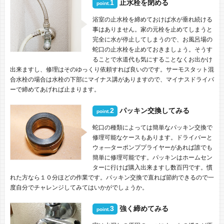
1
止水栓を閉める
point.
浴室の止水栓を締めておけば水が垂れ続ける
事はありません。家の元栓を止めてしまうと
完全に水が停止してしまうので、お風呂場の
蛇口の止水栓を止めておきましょう。そうす
ることで水道代も気にすることなくお出かけ
出来ますし、修理はそのゆっくり依頼すれば良いのです。サーモスタット混
合水栓の場合は水栓の下部にマイナス講がありますので、マイナスドライバ
ーで締めてあげれば止まります。
2
パッキン交換してみる
point.
蛇口の種類によっては簡単なパッキン交換で
修理可能なケースもあります。ドライバーと
ウォ―ターポンププライヤーがあれば誰でも
簡単に修理可能です。パッキンはホームセン
ターに行けば購入出来ますし数百円です。慣
れた方なら１０分ほどの作業です。パッキン交換で直れば節約できるので一
度自分でチャレンジしてみてはいかがでしょうか。
3
強く締めてみる
point.