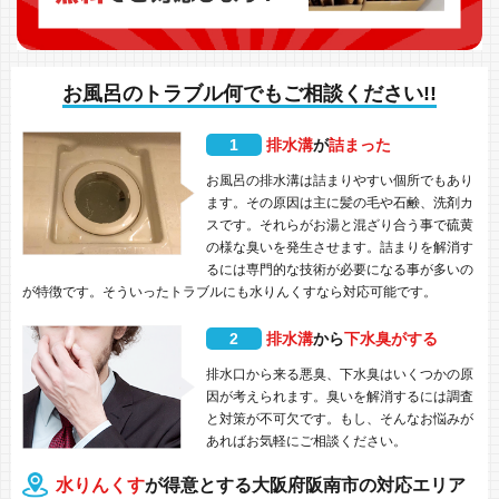
お風呂のトラブル何でもご相談ください!!
1
排水溝
が
詰まった
お風呂の排水溝は詰まりやすい個所でもあり
ます。その原因は主に髪の毛や石鹸、洗剤カ
スです。それらがお湯と混ざり合う事で硫黄
の様な臭いを発生させます。詰まりを解消す
るには専門的な技術が必要になる事が多いの
が特徴です。そういったトラブルにも水りんくすなら対応可能です。
2
排水溝
から
下水臭がする
排水口から来る悪臭、下水臭はいくつかの原
因が考えられます。臭いを解消するには調査
と対策が不可欠です。もし、そんなお悩みが
あればお気軽にご相談ください。
水りんくす
が得意とする大阪府阪南市の対応エリア