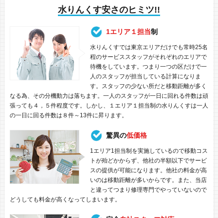
水りんくす安さのヒミツ!!
1エリア１担当
制
水りんくすでは東京エリアだけでも常時25名
程のサービススタッフがそれぞれのエリアで
待機をしています。つまり一つの区だけで一
人のスタッフが担当している計算になりま
す。スタッフの少ない所だと移動距離が多く
なる為、その分機動力は落ちます。一人のスタッフが一日に回れる件数は頑
張っても４，５件程度です。しかし、１エリア１担当制の水りんくすは一人
の一日に回る件数は８件～13件に昇ります。
驚異の
低価格
1エリア1担当制を実施しているので移動コス
トが殆どかからず、他社の半額以下でサービ
スの提供が可能になります。他社の料金が高
いのは移動距離が多いからです。また、当店
と違ってつまり修理専門でやっていないので
どうしても料金が高くなってしまいます。