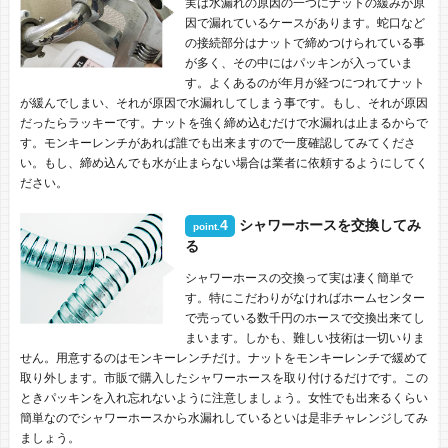
実は水漏れの原因の一つにナットの緩みが原
因で漏れているケースがあります。蛇口など
の接続部分はナットで締めつけられている事
が多く、その中にはパッキンが入っていま
す。よくあるのが年月が経つにつれてナット
が緩んでしまい、それが原因で水漏れしてしまう事です。もし、それが原因
だったらラッキーです。ナットを強く締め込むだけで水漏れは止まるからで
す。モンキーレンチがあれば誰でも出来ますので一度確認してみてくださ
い。もし、締め込んでも水が止まらない場合は業者に依頼するようにしてく
ださい。
4
シャワーホースを交換してみ
point.
る
シャワーホースの交換って実は凄く簡単で
す。特にこだわりがなければホームセンター
で売っている数千円のホースで交換出来てし
まいます。しかも、難しい技術は一切いりま
せん。用意するのはモンキーレンチだけ。ナットをモンキーレンチで緩めて
取り外します。市販で購入したシャワーホースを取り付けるだけです。この
ときパッキンを入れ忘れないように注意しましょう。女性でも出来るくらい
簡単なのでシャワーホースから水漏れしているといは是非チャレンジしてみ
ましょう。