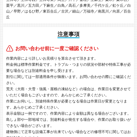
栗平／黒川／五力田／下麻生／白鳥／高石／多摩美／千代ケ丘／虹ケ丘／白
山／早野／はるひ野／東百合丘／古沢／細山／万福寺／南黒川／向原／百合
丘
注意事項
お問い合わせ前に一度ご確認ください
作業内容により詳しいお見積りを算出させて頂きます。
料金例は標準作業料金です。トラブル・つまりの状況や部材や特殊工事が必
要な場合などは別途料金を申し受けます。
割引に関しては一部適用条件が御座います。お問い合わせの際にご確認くだ
さい。
荒天（大雨・大雪・強風・屋根の凍結など）の場合は、作業日を変更させて
いただく場合もございますので、あらかじめご了承ください。
作業にお伺いし、別途特殊作業が必要となる場合は作業日が変更となりま
す。あらかじめご了承ください。
表示金額は一例ですので、作業内容により金額は異なる場合がございます。
島しょ部や一部地域では、別途料金が発生する場合や、作業のお取り扱いが
できない場合がございます。
建物側にて正常な設備工事が出来ていない場合などの修理不可に関してはお