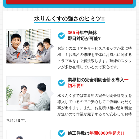
水りんくすの強さのヒミツ!!
365日
年中無休
即日対応が可能?
お近くのエリアをサービススタッフが常に待
機！！お風呂の修理を主体にお風呂に関する
トラブルをすぐ解決致します。熟練のスタッ
フが多数在籍しているので安心です。
業界初の完全明朗会計を導入
一
切不要!!
水りんくすでは業界初の完全明朗会計制度を
導入しているのでご安心してご依頼いただく
事が出来ます。また、お見積り後の追加料金
が無いので作業が完了するまで安心してお待
ち頂けます。
施工件数は
年間6000件超え!!