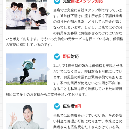
完全
自社スタッフ対応
当店では完全に自社スタッフ制で行っていま
す。通常は下請けに流す所が多く下請け業者
の取り分が加わる為、どうしても料金が高く
なってしまいます。しかし、当店ではその分
の費用をお客様に負担させるわけにはいかな
いと考えております。そういった信念の元サービスを行っている為、低価格
の実現に成功しているのです。
即日
対応
1エリア1担当制の強みは低価格を実現させる
だけではなく当日、即日対応も可能にしてい
ます。お風呂の水漏れは緊急事態でもありま
す。家のお風呂が使えないと生活が不自由に
なることを私達は良く理解しているため即日
対応にて多くのお客様からご支持を頂いております。
広告費
0円
当店では広告費をかけていない為、その分安
い料金で修理が可能になります。本来どこの
業者さんも広告費をたくさんかけている為、