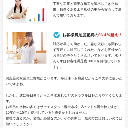
丁寧な工事と確実な施工を追求してきた結
果、数多くある工事店様の中から安心して選
んで頂いております。
お客様満足度驚異の
96.4％超え!!
対応が早くて助かった。急な依頼にも関わら
ず夜遅くに対応してくれた。などお客様から
お喜びの声をたくさん頂いております。水り
んくすはお客様満足度100％を目指していき
ます。
お風呂の水漏れは突然起こります。毎日使うお風呂だからこそ大事に使いた
いですよね。
しかし、逆に毎日使うからこそ水漏れなどのトラブルは起こりやすくなりま
す。
お風呂の水栓の多くはサーモスタット混合水栓、2ハンドル混合栓ですが、
10年から15年も使用していると寿命かもしれません。
修理で直るのか、交換が必要なのか、その判断は一般の方には難しいのでは
無いでしょうか？