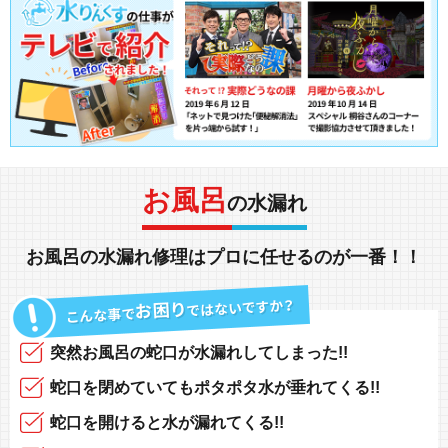
お風呂
の水漏れ
お風呂の水漏れ修理
は
プロ
に任せるのが一番！！
突然
お風呂の蛇口
が
水漏れしてしまった!!
蛇口を閉めていても
ポタポタ水が垂れてくる!!
蛇口を開けると
水が漏れてくる!!