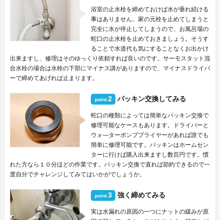
浴室の止水栓を締めておけば水が垂れ続ける
事はありません。家の元栓を止めてしまうと
完全に水が停止してしまうので、お風呂場の
蛇口の止水栓を止めておきましょう。そうす
ることで水道代も気にすることなくお出かけ
出来ますし、修理はそのゆっくり依頼すれば良いのです。サーモスタット混
合水栓の場合は水栓の下部にマイナス講がありますので、マイナスドライバ
ーで締めてあげれば止まります。
2
パッキン交換してみる
point.
蛇口の種類によっては簡単なパッキン交換で
修理可能なケースもあります。ドライバーと
ウォ―ターポンププライヤーがあれば誰でも
簡単に修理可能です。パッキンはホームセン
ターに行けば購入出来ますし数百円です。慣
れた方なら１０分ほどの作業です。パッキン交換で直れば節約できるので一
度自分でチャレンジしてみてはいかがでしょうか。
3
強く締めてみる
point.
実は水漏れの原因の一つにナットの緩みが原