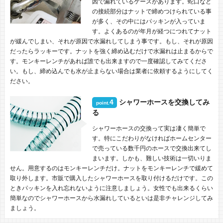
因で漏れているケースがあります。蛇口など
の接続部分はナットで締めつけられている事
が多く、その中にはパッキンが入っていま
す。よくあるのが年月が経つにつれてナット
が緩んでしまい、それが原因で水漏れしてしまう事です。もし、それが原因
だったらラッキーです。ナットを強く締め込むだけで水漏れは止まるからで
す。モンキーレンチがあれば誰でも出来ますので一度確認してみてくださ
い。もし、締め込んでも水が止まらない場合は業者に依頼するようにしてく
ださい。
4
シャワーホースを交換してみ
point.
る
シャワーホースの交換って実は凄く簡単で
す。特にこだわりがなければホームセンター
で売っている数千円のホースで交換出来てし
まいます。しかも、難しい技術は一切いりま
せん。用意するのはモンキーレンチだけ。ナットをモンキーレンチで緩めて
取り外します。市販で購入したシャワーホースを取り付けるだけです。この
ときパッキンを入れ忘れないように注意しましょう。女性でも出来るくらい
簡単なのでシャワーホースから水漏れしているといは是非チャレンジしてみ
ましょう。