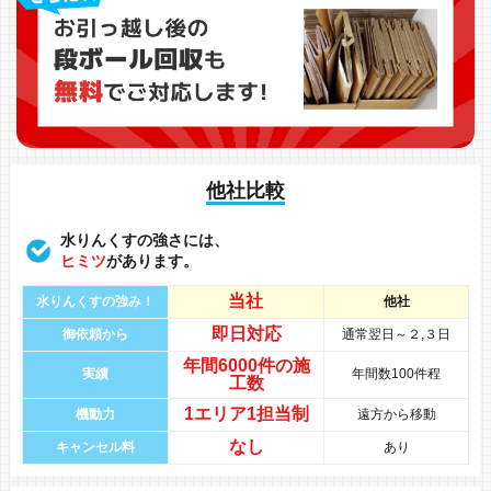
他社比較
水りんくすの強さには、
ヒミツ
があります。
当社
水りんくすの強み！
他社
即日対応
御依頼から
通常翌日～２,３日
年間
6000件
の
施
実績
年間数100件程
工数
1エリア1担当制
機動力
遠方から移動
なし
キャンセル料
あり