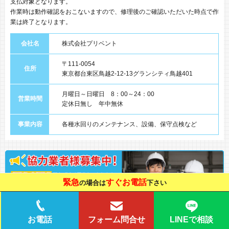
支払対象となります。
作業時は動作確認をおこないますので、修理後のご確認いただいた時点で作
業は終了となります。
会社名
株式会社プリベント
〒111-0054
住所
東京都台東区鳥越2-12-13グランシティ鳥越401
月曜日～日曜日 8：00～24：00
営業時間
定休日無し 年中無休
事業内容
各種水回りのメンテナンス、設備、保守点検など
緊急
すぐお電話
の場合は
下さい
LINEで相談
お電話
フォーム問合せ