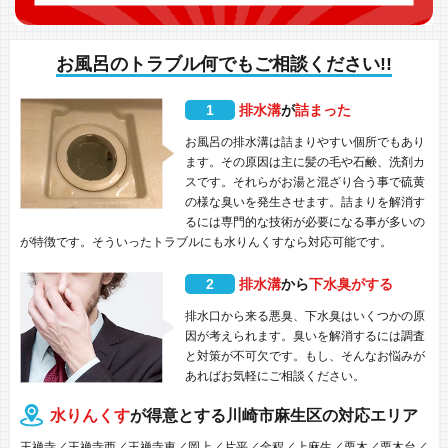
お風呂のトラブル何でもご相談ください!!
1
排水溝
が
詰まった
お風呂の排水溝は詰まりやすい個所でもあり
ます。その原因は主に髪の毛や石鹸、洗剤カ
スです。それらがお湯と混ざり合う事で硫黄
の様な臭いを発生させます。詰まりを解消す
るには専門的な技術が必要になる事が多いの
が特徴です。そういったトラブルにも水りんくすなら対応可能です。
2
排水溝
から
下水臭がする
排水口から来る悪臭、下水臭はいくつかの原
因が考えられます。臭いを解消するには調査
と対策が不可欠です。もし、そんなお悩みが
あればお気軽にご相談ください。
水りんくす
が得意とする川崎市麻生区の対応エリア
王禅寺／王禅寺西／王禅寺東／岡上／片平／金程／上麻生／栗木／栗木台／