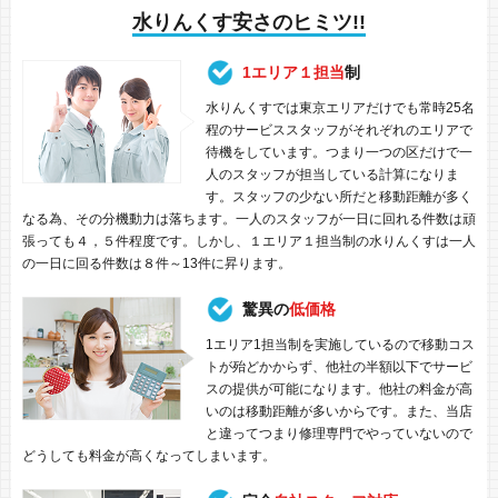
水りんくす安さのヒミツ!!
1エリア１担当
制
水りんくすでは東京エリアだけでも常時25名
程のサービススタッフがそれぞれのエリアで
待機をしています。つまり一つの区だけで一
人のスタッフが担当している計算になりま
す。スタッフの少ない所だと移動距離が多く
なる為、その分機動力は落ちます。一人のスタッフが一日に回れる件数は頑
張っても４，５件程度です。しかし、１エリア１担当制の水りんくすは一人
の一日に回る件数は８件～13件に昇ります。
驚異の
低価格
1エリア1担当制を実施しているので移動コス
トが殆どかからず、他社の半額以下でサービ
スの提供が可能になります。他社の料金が高
いのは移動距離が多いからです。また、当店
と違ってつまり修理専門でやっていないので
どうしても料金が高くなってしまいます。