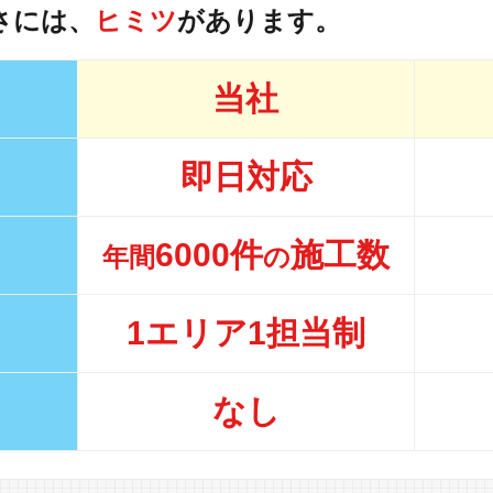
さには、
ヒミツ
があります。
当社
即日対応
6000件
施工数
年間
の
1エリア1担当制
なし