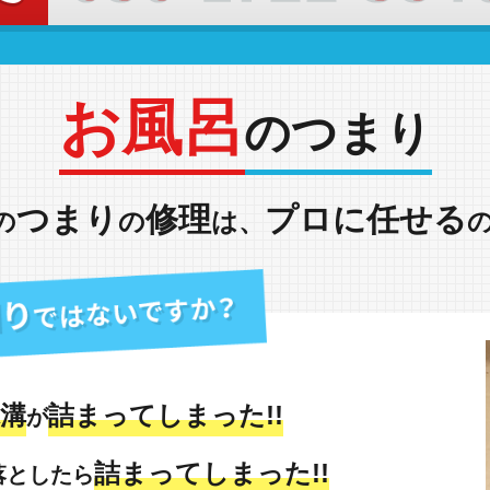
お風呂
のつまり
つまり
修理
プロに任せる
の
の
は、
溝
詰まってしまった!!
が
詰まってしまった!!
落としたら