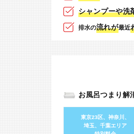
シャンプーや洗
流れが
排水の
最近
お風呂つまり解
東京23区、神奈川、
埼玉、千葉エリア