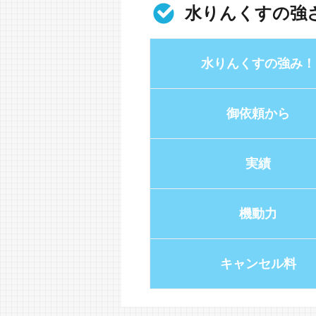
水りんくすの強
水りんくすの強み！
御依頼から
実績
機動力
キャンセル料