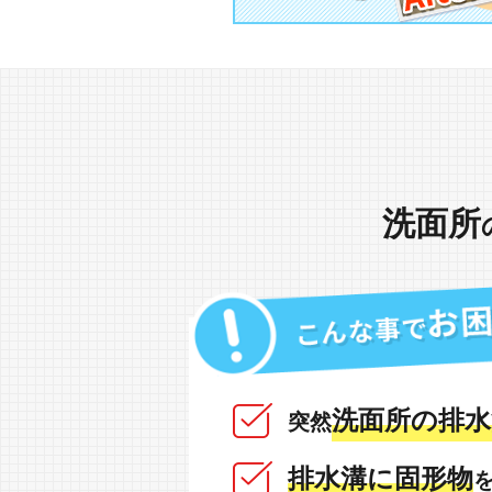
洗面所
洗面所の排水
突然
排水溝に固形物