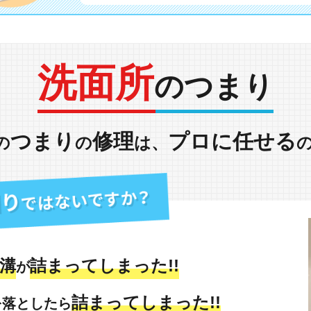
洗面所
のつまり
つまり
修理
プロに任せる
の
の
は、
溝
詰まってしまった!!
が
詰まってしまった!!
を落としたら