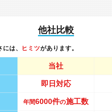
他社比較
さには、
ヒミツ
があります。
当社
即日対応
6000件
施工数
年間
の