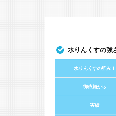
水りんくすの強
水りんくすの強み！
御依頼から
実績