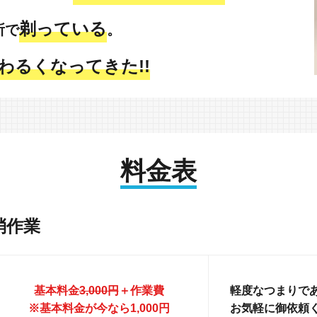
剃っている
所で
。
わるくなってきた!!
料金表
消作業
基本料金
3,000円
＋作業費
軽度なつまりであ
※基本料金が今なら1,000円
お気軽に御依頼く