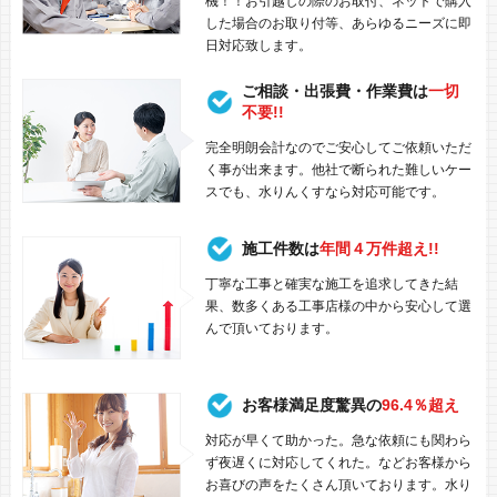
機！！お引越しの際のお取付、ネットで購入
した場合のお取り付等、あらゆるニーズに即
日対応致します。
ご相談・出張費・作業費は
一切
不要!!
完全明朗会計なのでご安心してご依頼いただ
く事が出来ます。他社で断られた難しいケー
スでも、水りんくすなら対応可能です。
施工件数は
年間４万件超え!!
丁寧な工事と確実な施工を追求してきた結
果、数多くある工事店様の中から安心して選
んで頂いております。
お客様満足度驚異の
96.4％超え
対応が早くて助かった。急な依頼にも関わら
ず夜遅くに対応してくれた。などお客様から
お喜びの声をたくさん頂いております。水り