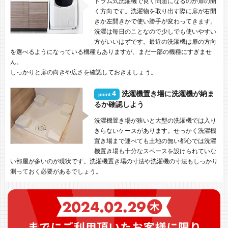
ドラム式洗濯機で良く問題になるのが扉の開
く方向です。洗濯物を取り出す際に扉が右開
きか左開きかで使い勝手が変わってきます。
洗濯は毎日のことなので少しでも使いやすい
方がいいはずです。最近の洗濯機は扉の方向
を選べるようになっている機種もありますが、まだ一部の機種にすぎませ
ん。
しっかりと扉の向きや広さを確認しておきましょう。
4
洗濯機置き場に洗濯機が納ま
point.
るか確認しよう
洗濯機置き場が狭いと大型の洗濯機では入り
きらないケースがあります。せっかく洗濯機
置き場まで運べても土地の無い都心では洗濯
機置き場も十分なスペースを設けられていな
い部屋が多いのが現状です。洗濯機置き場の寸法や洗濯機の寸法もしっかり
測っておく必要があるでしょう。