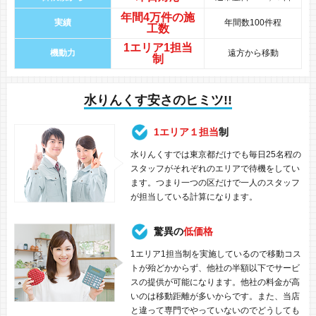
年間
4万件
の
施
実績
年間数100件程
工数
1エリア1担当
機動力
遠方から移動
制
水りんくす安さのヒミツ!!
1エリア１担当
制
水りんくすでは東京都だけでも毎日25名程の
スタッフがそれぞれのエリアで待機をしてい
ます。つまり一つの区だけで一人のスタッフ
が担当している計算になります。
驚異の
低価格
1エリア1担当制を実施しているので移動コス
トが殆どかからず、他社の半額以下でサービ
スの提供が可能になります。他社の料金が高
いのは移動距離が多いからです。また、当店
と違って専門でやっていないのでどうしても