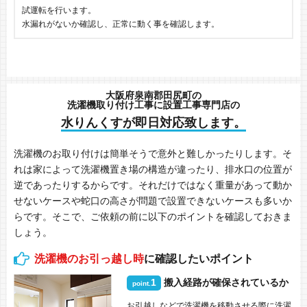
試運転を行います。
水漏れがないか確認し、正常に動く事を確認します。
大阪府泉南郡田尻町の
洗濯機取り付け工事に設置工事専門店の
水りんくすが即日対応致します。
洗濯機のお取り付けは簡単そうで意外と難しかったりします。そ
れは家によって洗濯機置き場の構造が違ったり、排水口の位置が
逆であったりするからです。それだけではなく重量があって動か
せないケースや蛇口の高さが問題で設置できないケースも多いか
らです。そこで、ご依頼の前に以下のポイントを確認しておきま
しょう。
洗濯機のお引っ越し時
に確認したいポイント
1
搬入経路が確保されているか
point.
お引越しなどで洗濯機を移動させる際に洗濯