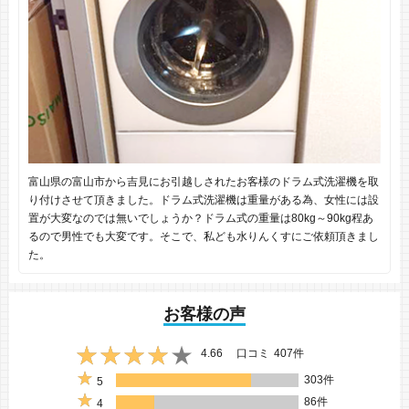
富山県の富山市から吉見にお引越しされたお客様のドラム式洗濯機を取
り付けさせて頂きました。ドラム式洗濯機は重量がある為、女性には設
置が大変なのでは無いでしょうか？ドラム式の重量は80kg～90kg程あ
るので男性でも大変です。そこで、私ども水りんくすにご依頼頂きまし
た。
お客様の声
4.66
口コミ
407件
303件
5
86件
4