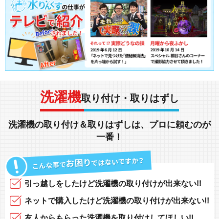
洗濯機
取り付け・取りはずし
洗濯機
の
取り付け
＆
取りはずし
は、
プロに頼む
のが
一番！
引っ越し
をしたけど
洗濯機の取り付けが出来ない!!
ネットで購入
したけど
洗濯機の取り付けが出来ない!!
友人からもらった洗濯機を取り付け
してほしい!!