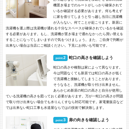
機置き場までのルートがしっかり確保されて
いるか確認する必要があります。何も考えず
に家を借りてしまうと引っ越し当日に洗濯機
が入らない。何てことが起こります。新居に
洗濯機を運ぶ際は洗濯機が通れる十分なスペースが確保されているかを確認
する必要があります。もし、洗濯機が置き場まで通れなかったら買い替えを
することになってしまいますので気をつけましょう。また、ご自身で判断が
出来ない場合は当店にご相談ください。下見にお伺いも可能です。
2
蛇口の高さを確認しよう
point.
蛇口の高さや種類は家によって異なります。
今は問題なくても新居では蛇口の高さが低く
て洗濯機と接触してしまうことがあります。
そうなると、洗濯機が取り付け出来ません。
あらかじめ新居の蛇口の高さと自分が使用し
ている洗濯機の高さを図っておく必要があります。万が一蛇口の高さが問題
で取り付け出来ない場合でも水りんくすなら対応可能です。家電量販店など
では出来ない蛇口工事も水道屋ならではの技術で解決致します。
3
扉の向きを確認しよう
point.