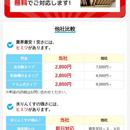
他社比較
業界最安！安さには、
ヒミツ
があります。
当社
料金
他社
2,800円
全自動タイプ
7,000円～
2,800円
乾燥機付きタイプ
8,000円～
2,800円
ドラム式タイプ
9,000円～
※料金の詳細はお問い合わせください。
水りんくすの強さには、
ヒミツ
があります。
当社
水りんくすの強み！
他社
即日対応
御依頼から
通常翌日～２，３日