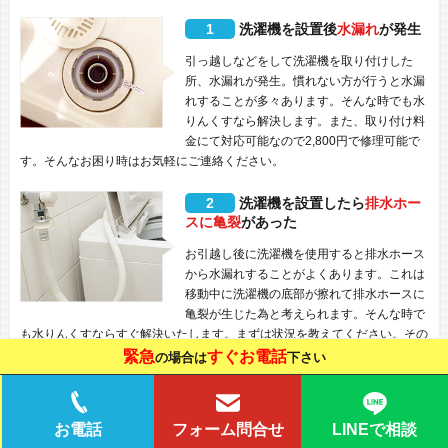
1
洗濯機を設置後
水漏れ
が発生
引っ越しなどをして洗濯機を取り付けした
所、水漏れが発生。慣れない方が行うと水漏
れすることが多々あります。そんな時でも水
りんくすなら解決します。また、取り付け料
金にて対応可能なので2,800円で修理可能で
す。そんなお困り時はお気軽にご連絡ください。
2
洗濯機を設置したら
排水ホー
スに亀裂
があった
お引越し後に洗濯機を使用すると排水ホース
から水漏れすることがよくあります。これは
移動中に洗濯機の底部が擦れて排水ホースに
亀裂が生じた為と考えられます。そんな時で
も水りんくすならすぐ解決いたします。まずは状況を教えてください。その
日の内に解決いたします。
緊急
すぐお電話
の場合は
下さい
LINEで相談
お電話
フォーム問合せ
よくある質問