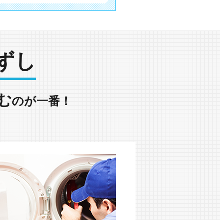
ずし
む
のが一番！