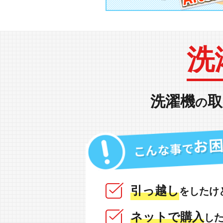
洗
洗濯機
取
の
引っ越し
をしたけ
ネットで購入
し